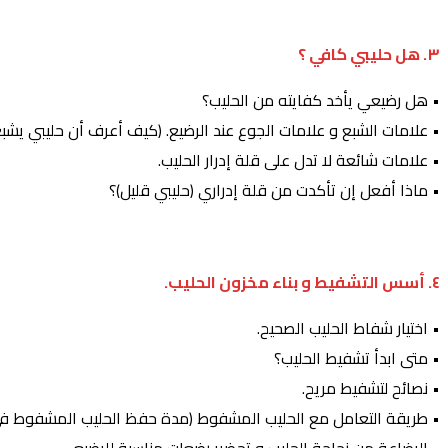
٣. هل حليبي كافي ؟
• هل رضيعي يأخد كفايته من الحليب؟
• علامات الشبع و علامات الجوع عند الرضيع. (كيف أعرف أن حليبي يشب
• علامات شائعة لا تدل على قلة إدرار الحليب.
• ماذا أفعل إن تأكدت من قلة إدراري (حليبي قليل)؟
٤. أسس التشفيط و بناء مخزون الحليب.
• اختيار شفاط الحليب الصحيح.
• متى ابدأ تشفيط الحليب؟
• نصائح لتشفيط مريح.
• طريقة التعامل مع الحليب المشفوط (مدة حفظ الحليب المشفوط في 
• الرضاعة من زجاجة الحليب و تحضير رضعات مناسبة للرضيع.